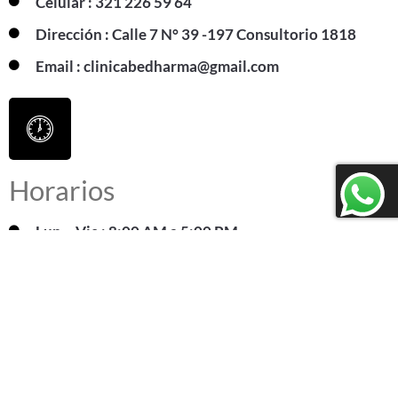
Celular : 321 226 59 64
Dirección : Calle 7 N° 39 -197 Consultorio 1818
Email : clinicabedharma@gmail.com
Horarios
Lun – Vie : 8:00 AM a 5:00 PM
Sab: 8:00 AM a 1:00 PM
Nombre Completo
*
Número de Celular
*
+57