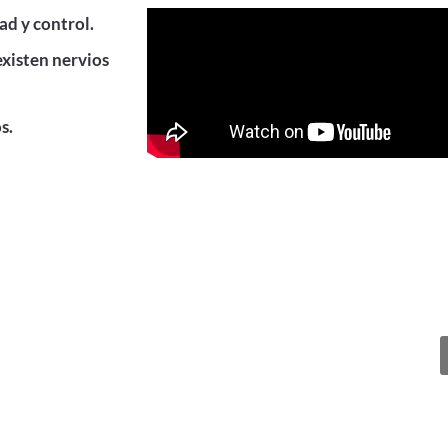
d y control.
xisten nervios
s.
 cita?