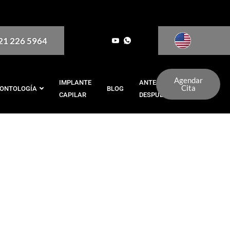
321 226 5964
Agendar
IMPLANTE
ANTES Y
Cita
ONTOLOGÍA
BLOG
CAPILAR
DESPUÉS