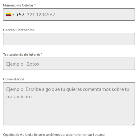
Número de Celular
*
+57
C
o
Correo Electrónico
*
l
o
Tratamiento de Interés
*
m
b
i
Comentarios
a
+
5
7
Opcional: Adjunta fotos o archivos para complementar tu caso