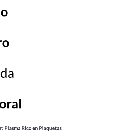
lo
ro
lda
oral
r:
Plasma Rico en Plaquetas