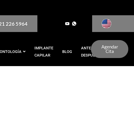
321 226 5964
Agendar
IMPLANTE
ANTES Y
Cita
ONTOLOGÍA
BLOG
CAPILAR
DESPUÉS