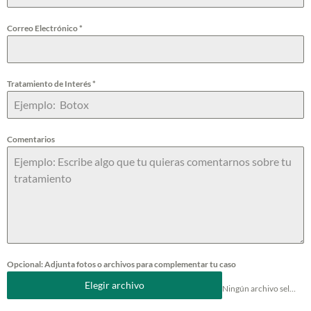
C
o
Correo Electrónico
*
l
o
Tratamiento de Interés
*
m
b
i
Comentarios
a
+
5
7
Opcional: Adjunta fotos o archivos para complementar tu caso
Elegir archivo
Ningún archivo seleccionado