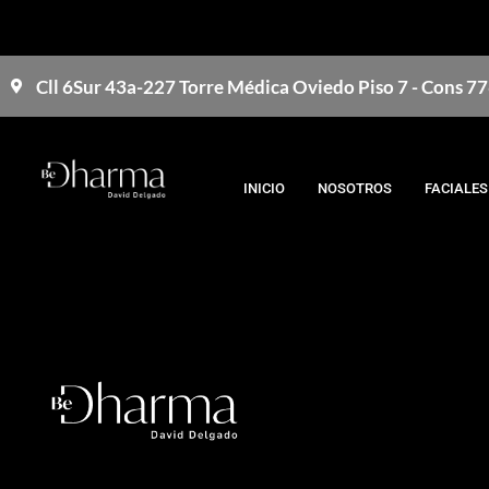
Cll 6Sur 43a-227 Torre Médica Oviedo Piso 7 - Cons 7
INICIO
NOSOTROS
FACIALES