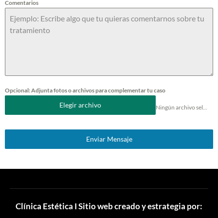
Comentarios
a
+
5
7
Opcional: Adjunta fotos o archivos para complementar tu caso
Elegir archivo
Ningún archivo seleccionado
Enviar Mensaje
Clínica Estética I Sitio web creado y estrategia por: