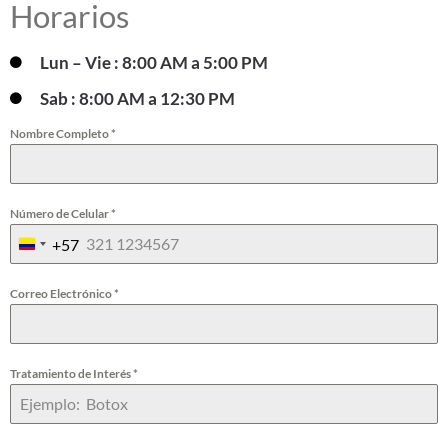
Horarios
Lun – Vie : 8:00 AM a 5:00 PM
Sab : 8:00 AM a 12:30 PM
Nombre Completo
*
Número de Celular
*
+57
C
o
Correo Electrónico
*
l
o
Tratamiento de Interés
*
m
b
i