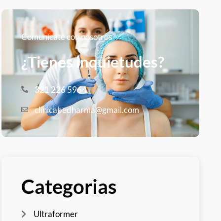
Comunícate con nosotros
¿Tienes inquietudes?
321 226 5964
clinicabedharma@gmail.com
Categorias
Ultraformer