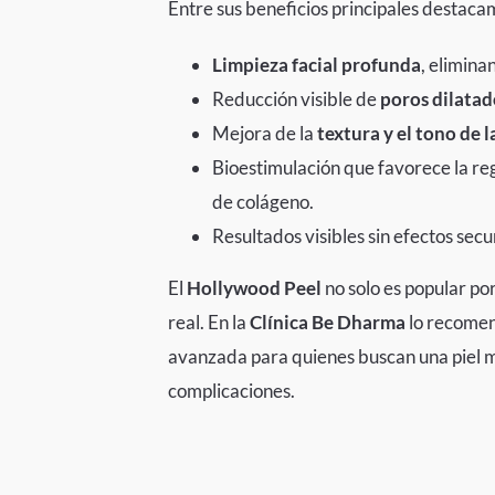
Entre sus beneficios principales destaca
Limpieza facial profunda
, elimina
Reducción visible de
poros dilatad
Mejora de la
textura y el tono de l
Bioestimulación que favorece la re
de colágeno.
Resultados visibles sin efectos secu
El
Hollywood Peel
no solo es popular por
real. En la
Clínica Be Dharma
lo recomen
avanzada para quienes buscan una piel má
complicaciones.