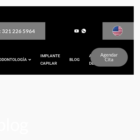
: 321 226 5964
Agendar
IMPLANTE
ANTES Y
Cita
ODONTOLOGÍA
BLOG
CAPILAR
DESPUÉS
blog