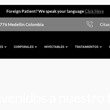
Foreign Patient? We speak your language
Click Here
s 776 Medellín Colombia
Citas
ES
CORPORALES
INYECTABLES
TRATAMIENTOS
venidos a nuestro 