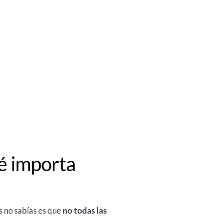
ué importa
ás no sabías es que
no todas las