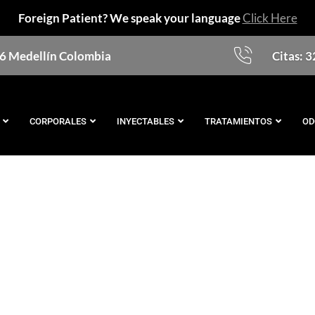
Foreign Patient? We speak your language
Click Here
76 Medellín Colombia
Citas: 
CORPORALES
INYECTABLES
TRATAMIENTOS
OD
enidos a nuestro b