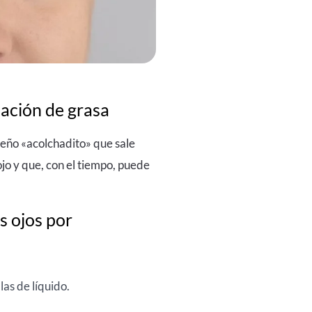
lación de grasa
queño «acolchadito» que sale
jo y que, con el tiempo, puede
s ojos por
as de líquido.