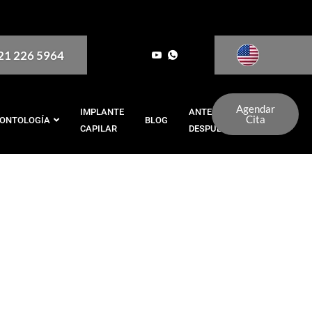
321 226 5964
Agendar
IMPLANTE
ANTES Y
Cita
ONTOLOGÍA
BLOG
CAPILAR
DESPUÉS